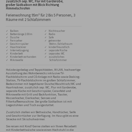
zusätzlich sep. WC, Flur mit Garderobe,
großer Südbalkon mit Blick Richtung
Himmelschrofen
Ferienwohnung 95m² für 2 Bis 5 Personen, 3
Räume mit 2 Schlafzimmern
✓ Balkon
✓ Nichtraucher
✓ Bettenlänge 2.00m
✓ Radio
✓ Dusche
✓ Safe
✓ Fernseher
✓ getrennter
✓ Geschirrspüler
Wohn-/Schlafraum
✓ Haartrockner
✓ kinderfreundlich
✓ Internetzugang
✓ separate Küche
✓ Kinderbett
✓ separates WC
✓ Kinderbett vorhanden
✓ zusätzliches
✓ Mikrowelle
Schlafzimmer
Holzdesignbelag und Teppichböden, W-LAN, hochwertige 
Ausstattung des Wohnbereichs inklusive TV-
Flachbildschirm und CD-Anlage mit Radio sowie Docking-
Station, TV-Flachbildschirm im großen Schlafzimmer, 
Badezimmer mit begehbarer Dusche/Waschtisch/WC und 
Haartrockner, zusätzlich sep. WC, Flur mit Garderobe, 
separate Küche mit Geschirrspüler, Ceranfeld und 
Mikrowelle mit Grill und Backfunktion, Toaster, 
Wasserkocher, Eierkocher, Senseo und 
Filterkaffeemaschine. Der große Südbalkon ist mit 
Liegestühlen und Tisch ausgestattet.

Zusätzlich stellen wir Bettwäsche, Handtücher, Seife 
und Geschirrtücher zur Verfügung. Im Haus gibt es eine 
Skiecke mit Skischuhwärmer.

Sie reisen mit Kind? Gerne stellen wir Ihnen Reisebett 
mit Kinderbettwäsche sowie einen Hochstuhl in die 