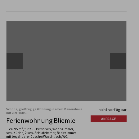
Schöne, großzügige Wohnung in altem Bauernhaus
nicht verfügbar
mit viel Holz....
Ferienwohnung Bliemle
ANFRAGE
...ca. 95 m², für 2 - 5 Personen, Wohnzimmer,
sep. Küche, 2 sep. Schlafzimmer, Badezimmer
mit begehbarer Dusche/Waschtisch/WC,