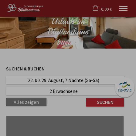
0,00 €
Urlaub im
×
Warenkorb ist leer
Blattnerhaus
Willkommen
buchen
Haus
Ferienwohnungen
Kontakt
SUCHEN & BUCHEN
Tel.
08322 987 90 57
22. bis 29. August, 7 Nächte (Sa-Sa)
2 Erwachsene
Alles zeigen