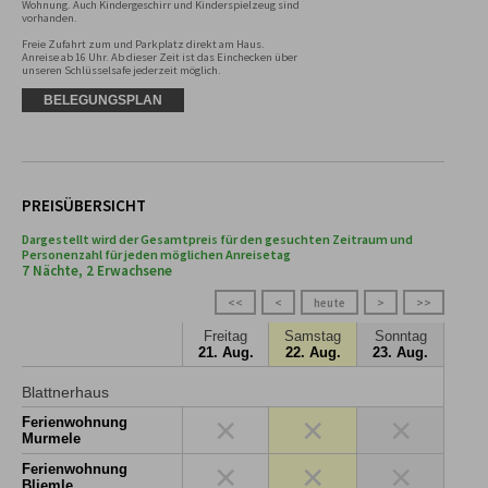
Wohnung. Auch Kindergeschirr und Kinderspielzeug sind 
vorhanden.

Freie Zufahrt zum und Parkplatz direkt am Haus. 
Anreise ab 16 Uhr. Ab dieser Zeit ist das Einchecken über 
unseren Schlüsselsafe jederzeit möglich.
BELEGUNGSPLAN
PREISÜBERSICHT
Dargestellt wird der Gesamtpreis für den gesuchten Zeitraum und
Personenzahl für jeden möglichen Anreisetag
7 Nächte, 2 Erwachsene
<<
<
heute
>
>>
Freitag
Samstag
Sonntag
21. Aug.
22. Aug.
23. Aug.
Blattnerhaus
×
×
×
Ferienwohnung
Murmele
×
×
×
Ferienwohnung
Bliemle