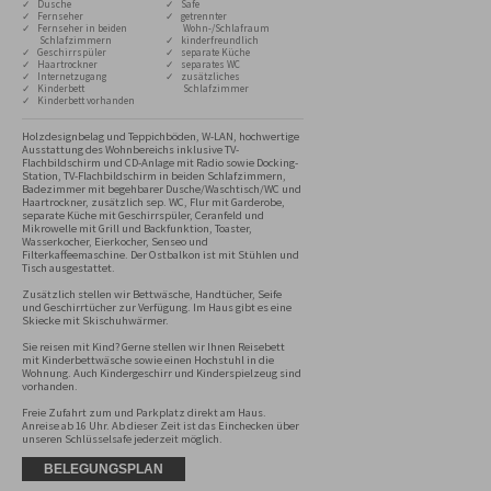
✓ Dusche
✓ Safe
✓ Fernseher
✓ getrennter
✓ Fernseher in beiden
Wohn-/Schlafraum
Schlafzimmern
✓ kinderfreundlich
✓ Geschirrspüler
✓ separate Küche
✓ Haartrockner
✓ separates WC
✓ Internetzugang
✓ zusätzliches
✓ Kinderbett
Schlafzimmer
✓ Kinderbett vorhanden
Holzdesignbelag und Teppichböden, W-LAN, hochwertige 
Ausstattung des Wohnbereichs inklusive TV-
Flachbildschirm und CD-Anlage mit Radio sowie Docking-
Station, TV-Flachbildschirm in beiden Schlafzimmern, 
Badezimmer mit begehbarer Dusche/Waschtisch/WC und 
Haartrockner, zusätzlich sep. WC, Flur mit Garderobe, 
separate Küche mit Geschirrspüler, Ceranfeld und 
Mikrowelle mit Grill und Backfunktion, Toaster, 
Wasserkocher, Eierkocher, Senseo und 
Filterkaffeemaschine. Der Ostbalkon ist mit Stühlen und 
Tisch ausgestattet.

Zusätzlich stellen wir Bettwäsche, Handtücher, Seife 
und Geschirrtücher zur Verfügung. Im Haus gibt es eine 
Skiecke mit Skischuhwärmer.

Sie reisen mit Kind? Gerne stellen wir Ihnen Reisebett 
mit Kinderbettwäsche sowie einen Hochstuhl in die 
Wohnung. Auch Kindergeschirr und Kinderspielzeug sind 
vorhanden.

Freie Zufahrt zum und Parkplatz direkt am Haus. 
Anreise ab 16 Uhr. Ab dieser Zeit ist das Einchecken über 
unseren Schlüsselsafe jederzeit möglich.
BELEGUNGSPLAN