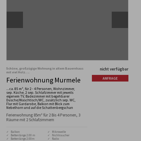
Schöne, großzügige Wohnung in altem Bauernhaus
nicht verfügbar
mit viel Holz….
Ferienwohnung Murmele
ANFRAGE
...ca. 85 m², für 2 - 4 Personen, Wohnzimmer,
sep. Küche, 2 sep. Schlafzimmer mit jeweils
eigenem TV, Badezimmer mit begehbarer
Dusche/Waschtisch/WC, zusätzlich sep. WC,
Flur mit Gardarobe, Balkon mit Blick zum
Nebelhorn und auf die Schattenbergschan
Ferienwohnung 85m² für 2 Bis 4 Personen, 3
Räume mit 2 Schlafzimmern
✓ Balkon
✓ Mikrowelle
✓ Bettenlänge 2.00 m
✓ Nichtraucher
✓ Bettenlänge 2.00m
✓ Radio