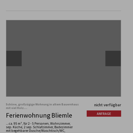
Schöne, großzügige Wohnung in altem Bauernhaus
nicht verfügbar
mit viel Holz....
Ferienwohnung Bliemle
ANFRAGE
...ca. 95 m², für 2 - 5 Personen, Wohnzimmer,
sep. Küche, 2 sep. Schlafzimmer, Badezimmer
mit begehbarer Dusche/Waschtisch/WC,