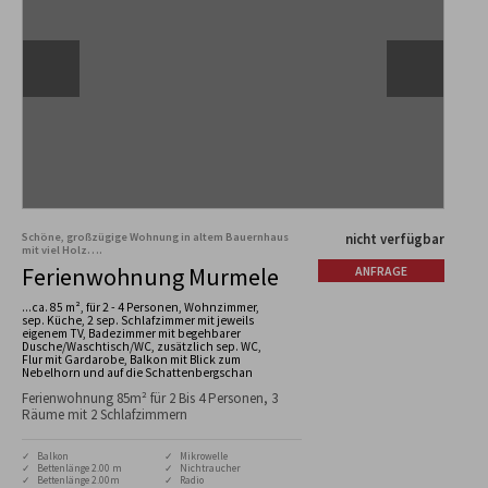
Schöne, großzügige Wohnung in altem Bauernhaus
nicht verfügbar
mit viel Holz….
Ferienwohnung Murmele
ANFRAGE
...ca. 85 m², für 2 - 4 Personen, Wohnzimmer,
sep. Küche, 2 sep. Schlafzimmer mit jeweils
eigenem TV, Badezimmer mit begehbarer
Dusche/Waschtisch/WC, zusätzlich sep. WC,
Flur mit Gardarobe, Balkon mit Blick zum
Nebelhorn und auf die Schattenbergschan
Ferienwohnung 85m² für 2 Bis 4 Personen, 3
Räume mit 2 Schlafzimmern
✓ Balkon
✓ Mikrowelle
✓ Bettenlänge 2.00 m
✓ Nichtraucher
✓ Bettenlänge 2.00m
✓ Radio