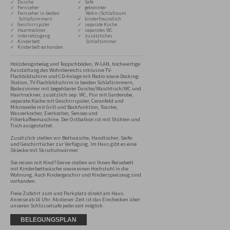
✓ Dusche
✓ Safe
✓ Fernseher
✓ getrennter
✓ Fernseher in beiden
Wohn-/Schlafraum
Schlafzimmern
✓ kinderfreundlich
✓ Geschirrspüler
✓ separate Küche
✓ Haartrockner
✓ separates WC
✓ Internetzugang
✓ zusätzliches
✓ Kinderbett
Schlafzimmer
✓ Kinderbett vorhanden
Holzdesignbelag und Teppichböden, W-LAN, hochwertige 
Ausstattung des Wohnbereichs inklusive TV-
Flachbildschirm und CD-Anlage mit Radio sowie Docking-
Station, TV-Flachbildschirm in beiden Schlafzimmern, 
Badezimmer mit begehbarer Dusche/Waschtisch/WC und 
Haartrockner, zusätzlich sep. WC, Flur mit Garderobe, 
separate Küche mit Geschirrspüler, Ceranfeld und 
Mikrowelle mit Grill und Backfunktion, Toaster, 
Wasserkocher, Eierkocher, Senseo und 
Filterkaffeemaschine. Der Ostbalkon ist mit Stühlen und 
Tisch ausgestattet.

Zusätzlich stellen wir Bettwäsche, Handtücher, Seife 
und Geschirrtücher zur Verfügung. Im Haus gibt es eine 
Skiecke mit Skischuhwärmer.

Sie reisen mit Kind? Gerne stellen wir Ihnen Reisebett 
mit Kinderbettwäsche sowie einen Hochstuhl in die 
Wohnung. Auch Kindergeschirr und Kinderspielzeug sind 
vorhanden.

Freie Zufahrt zum und Parkplatz direkt am Haus. 
Anreise ab 16 Uhr. Ab dieser Zeit ist das Einchecken über 
unseren Schlüsselsafe jederzeit möglich.
BELEGUNGSPLAN