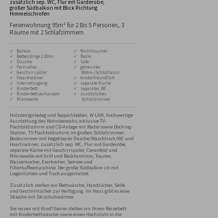
zusätzlich sep. WC, Flur mit Garderobe,
großer Südbalkon mit Blick Richtung
Himmelschrofen
Ferienwohnung 95m² für 2 Bis 5 Personen, 3
Räume mit 2 Schlafzimmern
✓ Balkon
✓ Nichtraucher
✓ Bettenlänge 2.00m
✓ Radio
✓ Dusche
✓ Safe
✓ Fernseher
✓ getrennter
✓ Geschirrspüler
Wohn-/Schlafraum
✓ Haartrockner
✓ kinderfreundlich
✓ Internetzugang
✓ separate Küche
✓ Kinderbett
✓ separates WC
✓ Kinderbett vorhanden
✓ zusätzliches
✓ Mikrowelle
Schlafzimmer
Holzdesignbelag und Teppichböden, W-LAN, hochwertige 
Ausstattung des Wohnbereichs inklusive TV-
Flachbildschirm und CD-Anlage mit Radio sowie Docking-
Station, TV-Flachbildschirm im großen Schlafzimmer, 
Badezimmer mit begehbarer Dusche/Waschtisch/WC und 
Haartrockner, zusätzlich sep. WC, Flur mit Garderobe, 
separate Küche mit Geschirrspüler, Ceranfeld und 
Mikrowelle mit Grill und Backfunktion, Toaster, 
Wasserkocher, Eierkocher, Senseo und 
Filterkaffeemaschine. Der große Südbalkon ist mit 
Liegestühlen und Tisch ausgestattet.

Zusätzlich stellen wir Bettwäsche, Handtücher, Seife 
und Geschirrtücher zur Verfügung. Im Haus gibt es eine 
Skiecke mit Skischuhwärmer.

Sie reisen mit Kind? Gerne stellen wir Ihnen Reisebett 
mit Kinderbettwäsche sowie einen Hochstuhl in die 