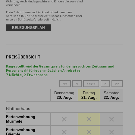
Wohnung. Auch Kindergeschirr und Kinderspielzeug sind 
vorhanden.

Freie Zufahrt zum und Parkplatz direkt am Haus. 
Anreise ab 16 Uhr. Ab dieser Zeit ist das Einchecken über 
unseren Schlüsselsafe jederzeit möglich.
BELEGUNGSPLAN
PREISÜBERSICHT
Dargestellt wird der Gesamtpreis für den gesuchten Zeitraum und
Personenzahl für jeden möglichen Anreisetag
7 Nächte, 2 Erwachsene
<<
<
heute
>
>>
Donnerstag
Freitag
Samstag
20. Aug.
21. Aug.
22. Aug.
Blattnerhaus
×
×
×
Ferienwohnung
Murmele
×
×
×
Ferienwohnung
Bliemle