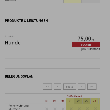
PRODUKTE & LEISTUNGEN
Produkt
75,00
€
Hunde
BUCHEN
pro Aufenthalt
BELEGUNGSPLAN
<<
<
heute
>
>>
August 2026
18
19
20
21
22
23
24
25
Ferienwohnung
Murmele